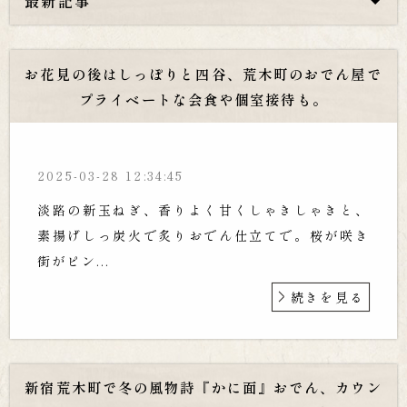
最新記事
お花見の後はしっぽりと四谷、荒木町のおでん屋で
プライベートな会食や個室接待も。
2025-03-28 12:34:45
淡路の新玉ねぎ、香りよく甘くしゃきしゃきと、
素揚げしっ炭火で炙りおでん仕立てで。桜が咲き
街がピン...
続きを見る
新宿荒木町で冬の風物詩『かに面』おでん、カウン