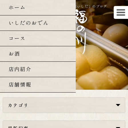
ホーム
曙橋・四谷三丁目の和食「福の川いしだ」のブログ
いしだのおでん
コース
お酒
店内紹介
店舗情報
カテゴリ