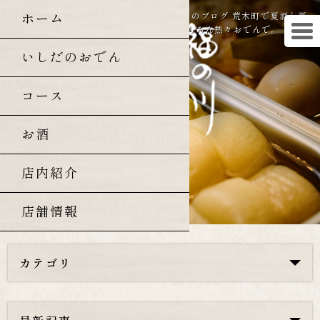
ホーム
曙橋・四谷三丁目の和食「福の川いしだ」のブログ 荒木町で夏酒と夏
毛ガニを丸々1パイ味わう、〆はもちろん熱々おでんで。
いしだのおでん
コース
お酒
店内紹介
店舗情報
カテゴリ