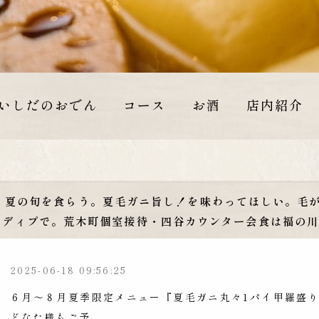
いしだのおでん
コース
お酒
店内紹介
夏の旬を食らう。夏毛ガニ旨し！を味わってほしい。毛が
ディプで。荒木町個室接待・四谷カウンター会食は福の
2025-06-18 09:56:25
６月～８月夏季限定メニュー『夏毛ガニ丸々1パイ甲羅盛りコ
どなた様もご予...