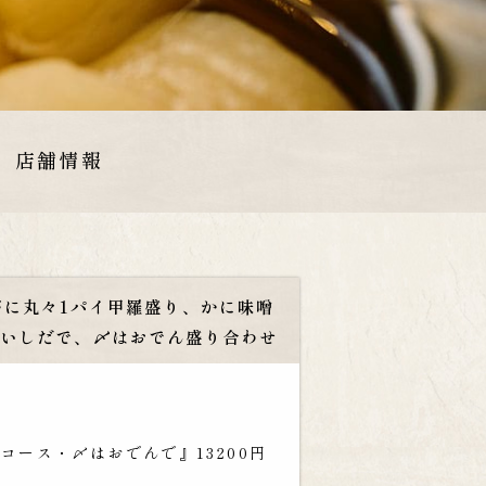
店舗情報
に丸々1パイ甲羅盛り、かに味噌
川いしだで、〆はおでん盛り合わせ
ース・〆はおでんで』13200円