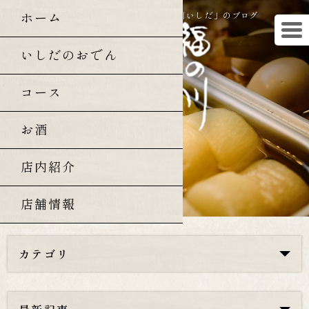
ホーム
曙橋・四谷三丁目の和食「福の川いしだ」のブログ
いしだのおでん
コース
お酒
店内紹介
店舗情報
カテゴリ