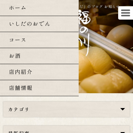
ホーム
曙橋・四谷三丁目の和食「福の川いしだ」のブログ お知らせ
いしだのおでん
コース
お酒
店内紹介
店舗情報
カテゴリ